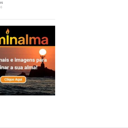
os
26