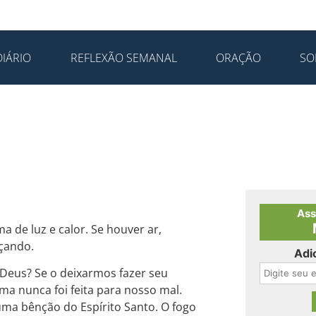
IÁRIO
REFLEXÃO SEMANAL
ORAÇÃO
SO
Ass
a de luz e calor. Se houver ar,
nçando.
Adi
 Deus? Se o deixarmos fazer seu
ma nunca foi feita para nosso mal.
ma bênção do Espírito Santo. O fogo