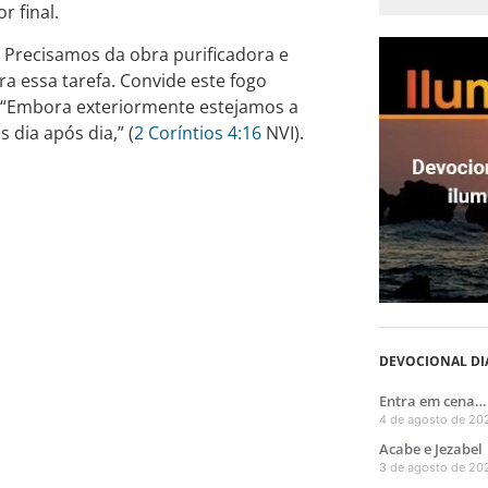
r final.
 Precisamos da obra purificadora e
ra essa tarefa. Convide este fogo
. “Embora exteriormente estejamos a
dia após dia,” (
2 Coríntios 4:16
NVI).
DEVOCIONAL DI
Entra em cena… 
4 de agosto de 20
Acabe e Jezabel
3 de agosto de 20