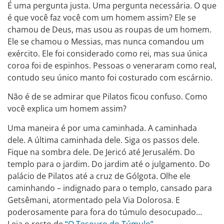
É uma pergunta justa. Uma pergunta necessária. O que
é que você faz você com um homem assim? Ele se
chamou de Deus, mas usou as roupas de um homem.
Ele se chamou o Messias, mas nunca comandou um
exército. Ele foi considerado como rei, mas sua única
coroa foi de espinhos. Pessoas o veneraram como real,
contudo seu único manto foi costurado com escárnio.
Não é de se admirar que Pilatos ficou confuso. Como
você explica um homem assim?
Uma maneira é por uma caminhada. A caminhada
dele. A última caminhada dele. Siga os passos dele.
Fique na sombra dele. De Jericó até Jerusalém. Do
templo para o jardim. Do jardim até o julgamento. Do
palácio de Pilatos até a cruz de Gólgota. Olhe ele
caminhando – indignado para o templo, cansado para
Getsêmani, atormentado pela Via Dolorosa. E
poderosamente para fora do túmulo desocupado…
Leia o resto de
“O Tesouro do Túmulo”
.