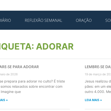
IÁRIO
REFLEXÃO SEMANAL
ORAÇÃO
SO
IQUETA: ADORAR
ARE-SE PARA ADORAR
LEMBRE-SE DA
maio de 2026
19 de março de 20
se prepara para adorar no culto? É triste
Jesus realizou d
somos relaxados sobre encontrar com
pães: em um ele
 Imagine que
outro 4.000. M
AIS »
LEIA MAIS »