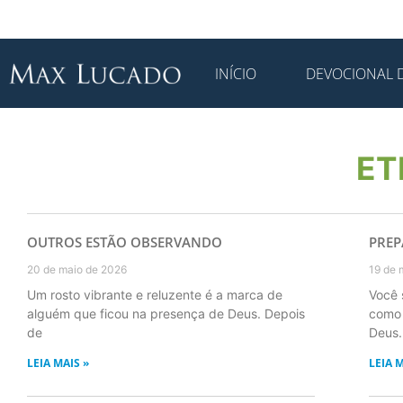
INÍCIO
DEVOCIONAL D
ET
OUTROS ESTÃO OBSERVANDO
PREP
20 de maio de 2026
19 de 
Um rosto vibrante e reluzente é a marca de
Você 
alguém que ficou na presença de Deus. Depois
como 
de
Deus.
LEIA MAIS »
LEIA M