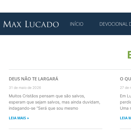
INÍCIO
DEVOCIONAL D
DEUS NÃO TE LARGARÁ
O QU
31 de maio de 2026
27 de 
Muitos Cristãos pensam que são salvos,
Em Lu
esperam que sejam salvos, mas ainda duvidam,
perdi
indagando-se “Será que sou mesmo
Uma 
LEIA MAIS »
LEIA M