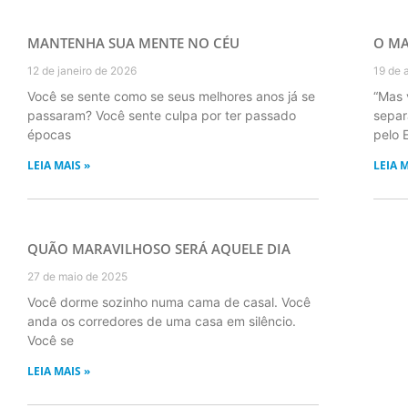
MANTENHA SUA MENTE NO CÉU
O MA
12 de janeiro de 2026
19 de 
Você se sente como se seus melhores anos já se
“Mas 
passaram? Você sente culpa por ter passado
separ
épocas
pelo E
LEIA MAIS »
LEIA M
QUÃO MARAVILHOSO SERÁ AQUELE DIA
27 de maio de 2025
Você dorme sozinho numa cama de casal. Você
anda os corredores de uma casa em silêncio.
Você se
LEIA MAIS »