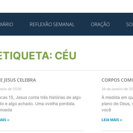
IÁRIO
REFLEXÃO SEMANAL
ORAÇÃO
SO
ETIQUETA: CÉU
E JESUS CELEBRA
CORPOS COMO
maio de 2026
26 de janeiro de 2
cas 15, Jesus conta três histórias de algo
À medida em qu
do e algo achado. Uma ovelha perdida.
plano de Deus, 
moeda
você
AIS »
LEIA MAIS »