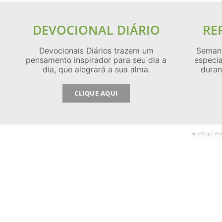
DEVOCIONAL DIÁRIO
RE
Devocionais Diários trazem um
Semana
pensamento inspirador para seu dia a
especia
dia, que alegrará a sua alma.
duran
CLIQUE AQUI
SiteMap
Po
|