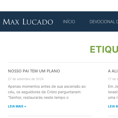
INÍCIO
DEVOCIONAL D
ETIQU
NOSSO PAI TEM UM PLANO
A AL
27 de setembro de 2024
17 de 
Apenas momentos antes de sua ascensão ao
Em Je
céu, os seguidores de Cristo perguntaram:
Israe
“Senhor, restaurarás neste tempo o
uma n
LEIA MAIS »
LEIA M