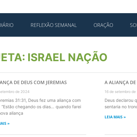
IÁRIO
REFLEXÃO SEMANAL
ORAÇÃO
SO
ETA: ISRAEL NAÇÃO
IANÇA DE DEUS COM JEREMIAS
A ALIANÇA DE
setembro de 2024
16 de setembro de
remias 31:31, Deus fez uma aliança com
Deus declarou 
l: “Estão chegando os dias… quando farei
sentaria no tron
ova aliança
LEIA MAIS »
AIS »