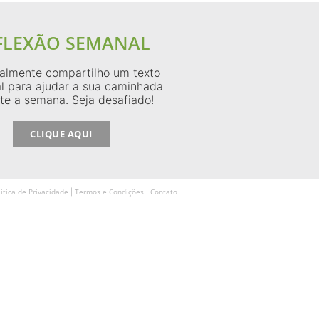
FLEXÃO SEMANAL
lmente compartilho um texto
l para ajudar a sua caminhada
te a semana. Seja desafiado!
CLIQUE AQUI
lítica de Privacidade
Termos e Condições
Contato
|
|