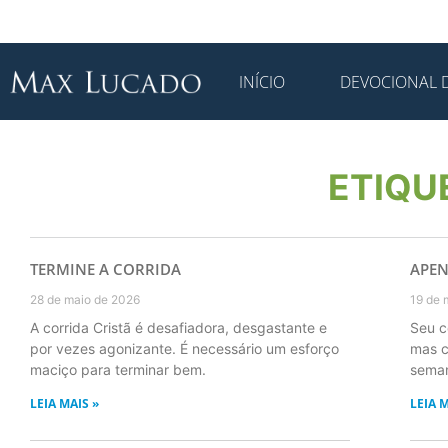
INÍCIO
DEVOCIONAL D
ETIQU
TERMINE A CORRIDA
APEN
28 de maio de 2026
19 de 
A corrida Cristã é desafiadora, desgastante e
Seu c
por vezes agonizante. É necessário um esforço
mas c
maciço para terminar bem.
seman
LEIA MAIS »
LEIA M