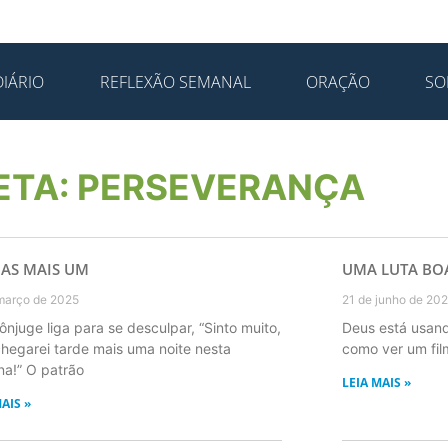
IÁRIO
REFLEXÃO SEMANAL
ORAÇÃO
SO
ETA: PERSEVERANÇA
AS MAIS UM
UMA LUTA BOA
março de 2025
21 de junho de 20
ônjuge liga para se desculpar, “Sinto muito,
Deus está usando
hegarei tarde mais uma noite nesta
como ver um fil
a!” O patrão
LEIA MAIS »
AIS »