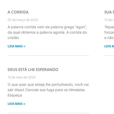
A CORRIDA
SUA 
20 de março de 2023
15 de 
A palavra corrida vem da palavra grega “agon”,
“Aque
da qual obtemos a palavra agonia. A corrida do
força
cristão
e não
LEIA MAIS »
LEIA M
DEUS ESTÁ LHE ESPERANDO
15 de maio de 2020
O que quer que esteja lhe perturbando, você vai
sair disso! Cancele sua fuga para os Himalaias.
Esqueça
LEIA MAIS »