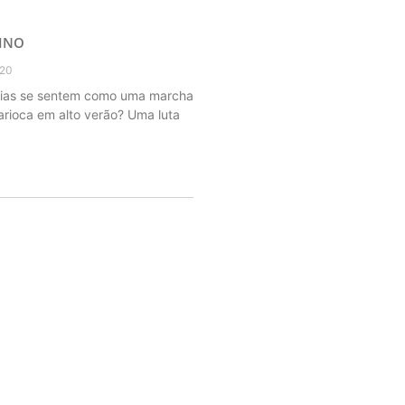
VINO
020
dias se sentem como uma marcha
carioca em alto verão? Uma luta