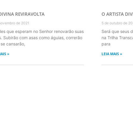
DIVINA REVIRAVOLTA
O ARTISTA DI
novembro de 2021
5 de outubro de 2
les que esperam no Senhor renovarão suas
Será que seus 
s. Subirão com asas como águias, correrão
na Trilha Trans
 se cansarão,
para
AIS »
LEIA MAIS »