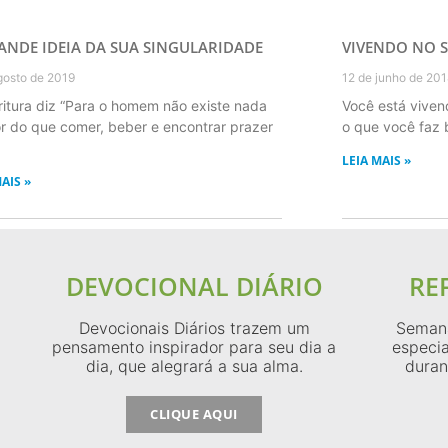
ANDE IDEIA DA SUA SINGULARIDADE
VIVENDO NO 
gosto de 2019
12 de junho de 20
ritura diz “Para o homem não existe nada
Você está viven
r do que comer, beber e encontrar prazer
o que você faz 
LEIA MAIS »
AIS »
DEVOCIONAL DIÁRIO
RE
Devocionais Diários trazem um
Semana
pensamento inspirador para seu dia a
especia
dia, que alegrará a sua alma.
duran
CLIQUE AQUI