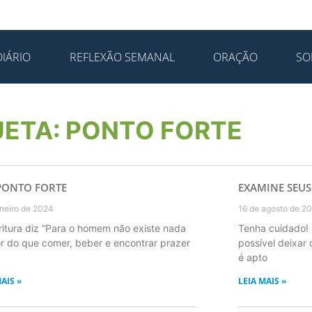
IÁRIO
REFLEXÃO SEMANAL
ORAÇÃO
SO
UETA: PONTO FORTE
PONTO FORTE
EXAMINE SEUS
aneiro de 2024
16 de agosto de 2
ritura diz “Para o homem não existe nada
Tenha cuidado! 
r do que comer, beber e encontrar prazer
possível deixar
é apto
AIS »
LEIA MAIS »