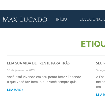
INÍCIO
DEVOCIONAL D
ETIQ
LEIA SUA VIDA DE FRENTE PARA TRÁS
SEU 
10 de janeiro de 2024
5 de j
Você está vivendo em seu ponto forte? Fazendo
A Esc
o que você faz bem, o que você sempre quis
melho
em
LEIA MAIS »
LEIA M