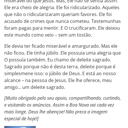
miserável do que Jesus. Mas, Ele não se sentia assim.
Ele era cheio de alegria. Ele foi ridicularizado. Aqueles
que não o ridicularizaram queriam favores. Ele foi
acusado de crimes que nunca cometeu. Testemunhas
foram pagas para mentir. E O crucificaram. Ele deixou
este mundo como veio – sem um tostão.
Ele devia ter ficado miserável e amargurado. Mas ele
não ficou. Ele tinha júbilo. Ele possuia uma alegria que
O possuía também. Eu chamo de deleite sagrado.
Sagrado porque não é desta terra, deleite porque é
simplesmene isso: o júbilo de Deus. E está ao nosso
alcance – na pessoa de Jesus. Ele lhe oferece, meu
amigo… um deleite sagrado.
[Muito obrigado pelo seu apoio, compartilhando, curtindo,
e visitando os anúncios. Assim a Boa Nova vai cada vez
mais longe. Deus lhe abençoe! Não preca a imagem
especial de hoje!]