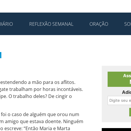
IÁRIO
REFLEXÃO SEMANAL
ORAÇÃO
SO
M
Ass
estendendo a mão para os aflitos.
gate trabalham por horas incontáveis.
Adi
pe. O trabalho deles? De cingir o
 foi o caso de alguém que orou num
e um amigo que estava doente. Ninguém
ão escreve: “Então Maria e Marta