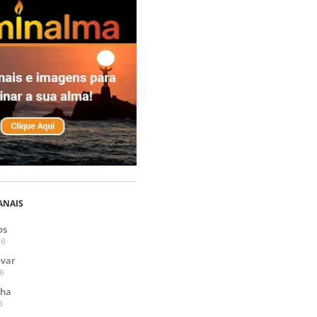
ANAIS
os
26
ovar
26
cha
6