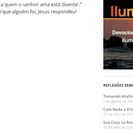
 a quem o senhor ama está doente’.”
porque alguém foi, Jesus respondeu!
REFLEXÕES SEM
Tomando Atalh
1 de agosto de 20
Com Nada a Pr
25 de julho de 20
Sua Casa na Ro
18 de julho de 202