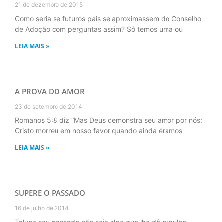
21 de dezembro de 2015
Como seria se futuros pais se aproximassem do Conselho
de Adoção com perguntas assim? Só temos uma ou
LEIA MAIS »
A PROVA DO AMOR
23 de setembro de 2014
Romanos 5:8 diz “Mas Deus demonstra seu amor por nós:
Cristo morreu em nosso favor quando ainda éramos
LEIA MAIS »
SUPERE O PASSADO
16 de julho de 2014
Talvez seu passado não seja algo que lhe dê orgulho.