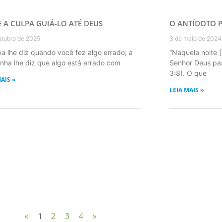
E A CULPA GUIÁ-LO ATÉ DEUS
O ANTÍDOTO P
utubro de 2025
3 de maio de 2024
pa lhe diz quando você fez algo errado; a
“Naquela noite 
nha lhe diz que algo está errado com
Senhor Deus pas
3:8). O que
AIS »
LEIA MAIS »
2
3
4
»
«
1