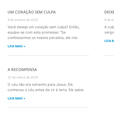
UM CORAÇÃO SEM CULPA
DEIX
8 de outubro de 2025
6 de o
Você deseja um coração sem culpa? Então,
A cul
equipe-se com esta promessa: “Se
vergo
confessarmos os nossos pecados, ele nos
LEIA M
LEIA MAIS »
A RECOMPENSA
23 de março de 2023
O céu não era estranho para Jesus. Ele
conheceu o céu antes de vir à terra. Ele sabia
LEIA MAIS »