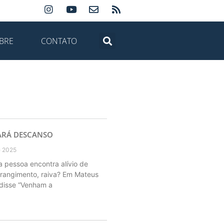
BRE
CONTATO
ARÁ DESCANSO
e 2025
pessoa encontra alívio de
rangimento, raiva? Em Mateus
disse “Venham a