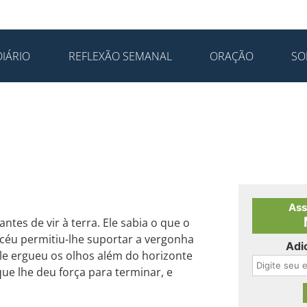
IÁRIO
REFLEXÃO SEMANAL
ORAÇÃO
SO
Ass
ntes de vir à terra. Ele sabia o que o
céu permitiu-lhe suportar a vergonha
Adi
Ele ergueu os olhos além do horizonte
que lhe deu força para terminar, e