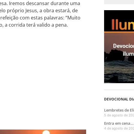
esa. Iremos descansar durante uma
o próprio Jesus, a obra estará, de
 refeição com estas palavras: “Muito
 a corrida terá valido a pena.
DEVOCIONAL DI
Lembretes de El
5 de agosto de 20
Entra em cena… 
4 de agosto de 20