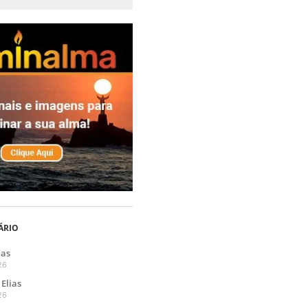
ÁRIO
ias
26
Elias
26