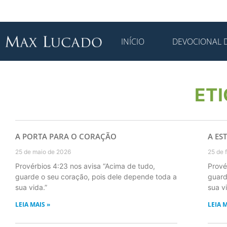
INÍCIO
DEVOCIONAL D
ET
A PORTA PARA O CORAÇÃO
A ES
25 de maio de 2026
25 de 
Provérbios 4:23 nos avisa “Acima de tudo,
Prové
guarde o seu coração, pois dele depende toda a
guard
sua vida.”
sua vi
LEIA MAIS »
LEIA M