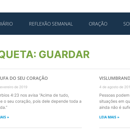
IÁRIO
REFLEXÃO SEMANAL
ORAÇÃO
SO
IQUETA: GUARDAR
TUFA DO SEU CORAÇÃO
VISLUMBRAND
fevereiro de 2019
4 de agosto de 20
rbios 4:23 nos avisa “Acima de tudo,
Pessoas podem l
e o seu coração, pois dele depende toda a
situações em q
da.”
ainda não é sufi
AIS »
LEIA MAIS »