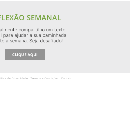
FLEXÃO SEMANAL
lmente compartilho um texto
l para ajudar a sua caminhada
te a semana. Seja desafiado!
CLIQUE AQUI
lítica de Privacidade
Termos e Condições
Contato
|
|