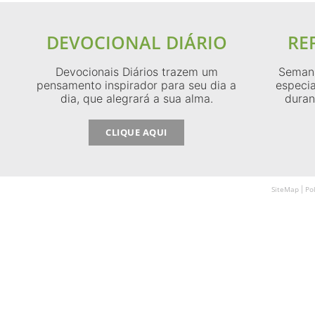
DEVOCIONAL DIÁRIO
RE
Devocionais Diários trazem um
Semana
pensamento inspirador para seu dia a
especia
dia, que alegrará a sua alma.
duran
CLIQUE AQUI
SiteMap
Po
|